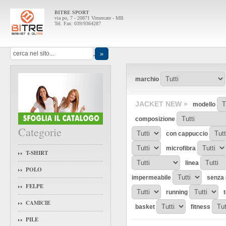
BITRE SPORT
via po, 7 - 20871 Vimercate - MB
Tel. Fax: 039/9364287
marchio
JACKET NEW »
modello
composizione
Categorie
con cappuccio
microfibra
T-SHIRT
linea
POLO
impermeabile
senza 
FELPE
running
CAMICIE
basket
fitness
PILE