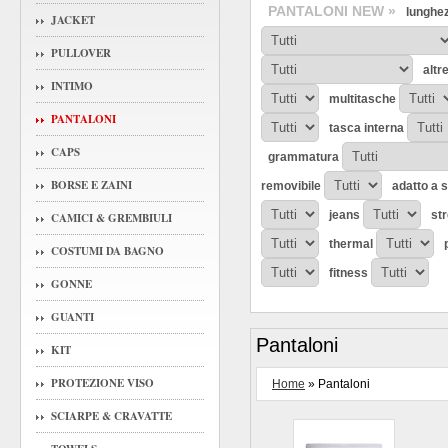
PANTALONI NEW »
lunghe
JACKET
PULLOVER
altr
INTIMO
multitasche
PANTALONI
tasca interna
CAPS
grammatura
BORSE E ZAINI
removibile
adatto a 
jeans
st
CAMICI & GREMBIULI
thermal
COSTUMI DA BAGNO
fitness
GONNE
GUANTI
Pantaloni
KIT
PROTEZIONE VISO
Home
» Pantaloni
SCIARPE & CRAVATTE