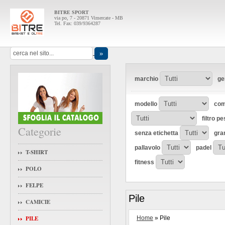
BITRE SPORT
via po, 7 - 20871 Vimercate - MB
Tel. Fax: 039/9364287
marchio
ge
modello
com
filtro p
Categorie
senza etichetta
gra
pallavolo
padel
T-SHIRT
fitness
POLO
FELPE
Pile
CAMICIE
PILE
Home
» Pile