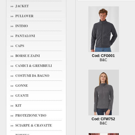
JACKET
PULLOVER
INTIMO
PANTALONI
CAPS
BORSE E ZAINI
Cod: CFG001
B&C
CAMICI & GREMBIULI
COSTUMI DA BAGNO
GONNE
GUANTI
KIT
PROTEZIONE VISO
Cod: CFW752
B&C
SCIARPE & CRAVATTE