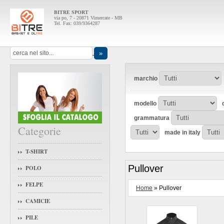
BITRE SPORT
via po, 7 - 20871 Vimercate - MB
Tel. Fax: 039/9364287
marchio
modello
grammatura
Categorie
made in italy
T-SHIRT
Pullover
POLO
FELPE
Home
» Pullover
CAMICIE
PILE