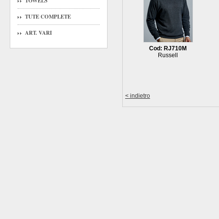
TOWELS
TUTE COMPLETE
ART. VARI
Cod: RJ710M
Russell
< indietro