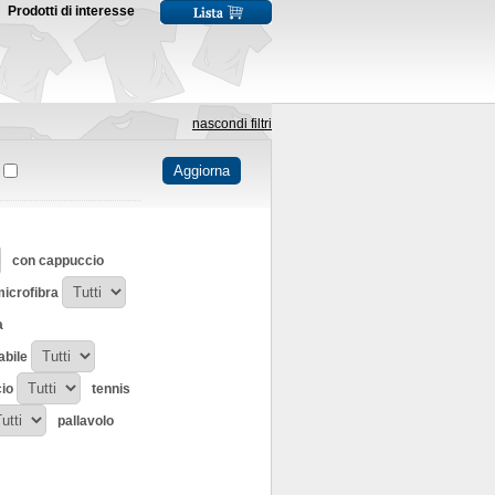
Prodotti di interesse
nascondi filtri
con cappuccio
icrofibra
a
abile
cio
tennis
pallavolo