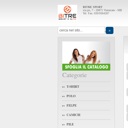
BITRE SPORT
via po, 7 - 20871 Vimercate - MB
Tel. Fax: 039/9364287
Categorie
T-SHIRT
POLO
FELPE
CAMICIE
PILE