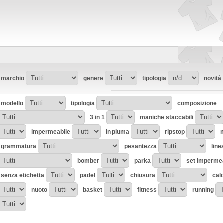
marchio
genere
tipologia
novità
modello
tipologia
composizione
3 in 1
maniche staccabili
impermeabile
in piuma
ripstop
m
grammatura
pesantezza
line
bomber
parka
set imperme
senza etichetta
padel
chiusura
cal
nuoto
basket
fitness
running