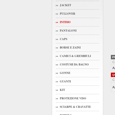
JACKET
PULLOVER
INTIMO
PANTALONI
CAPS
BORSE E ZAINI
CAMICI & GREMBIULI
P
C
COSTUMI DA BAGNO
A
GONNE
Q
C
GUANTI
A
KIT
PROTEZIONE VISO
SCIARPE & CRAVATTE