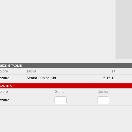
REZZI E TAGLIE
olore
Taglia
1+
zzurro
Senior Junior Kid
€ 15,13
UANTITÀ
olore
Senior
Junior
zzurro