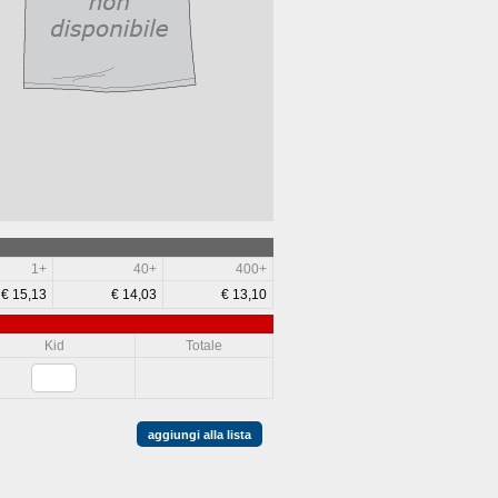
1+
40+
400+
€ 15,13
€ 14,03
€ 13,10
Kid
Totale