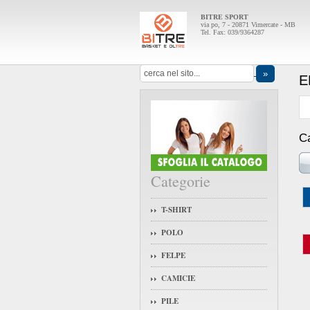
BITRE SPORT
via po, 7 - 20871 Vimercate - MB
Tel. Fax: 039/9364287
E
Ca
Categorie
T-SHIRT
POLO
FELPE
CAMICIE
PILE